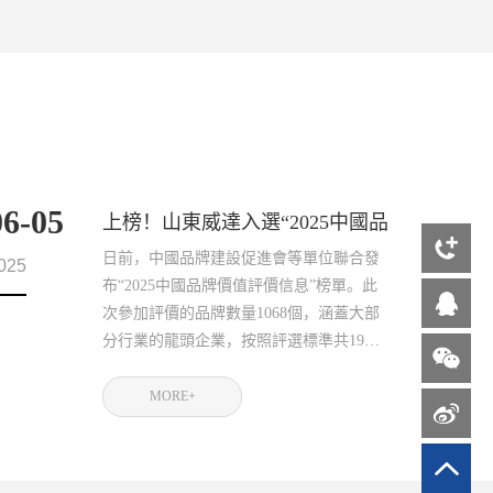
06-05
上榜！山東威達入選“2025中國品
牌價值評價信息”榜單
日前，中國品牌建設促進會等單位聯合發
025
布“2025中國品牌價值評價信息”榜單。此
次參加評價的品牌數量1068個，涵蓋大部
分行業的龍頭企業，按照評選標準共19個
組別779個品牌入選，其中，機械設備制造
類全
MORE+