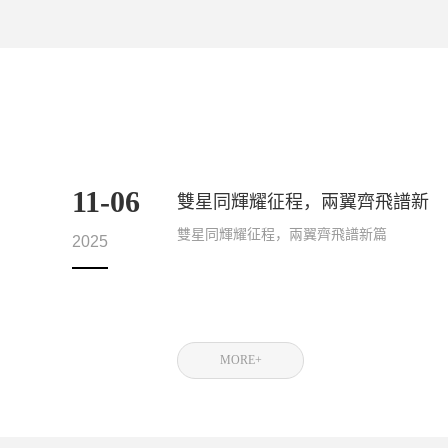
11-06
雙星同輝耀征程，兩翼齊飛譜新
篇
雙星同輝耀征程，兩翼齊飛譜新篇
2025
MORE+