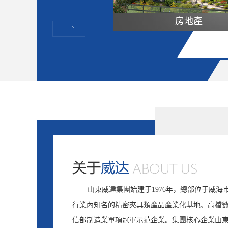
房地產
山東威達集團始建于1976年，總部位于威海
行業內知名的精密夾具類產品產業化基地、高檔
信部制造業單項冠軍示范企業。集團核心企業山東