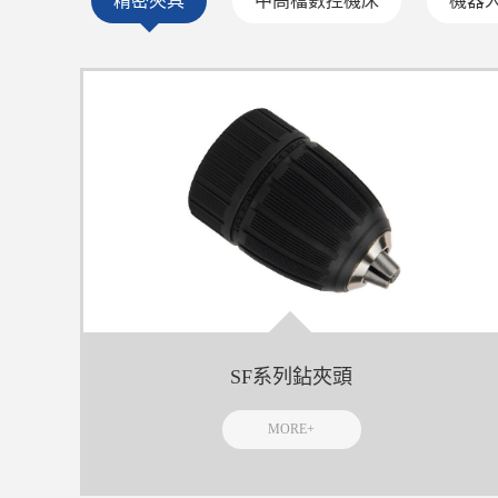
精密夾具
中高檔數控機床
機器
SF系列鉆夾頭
MORE+