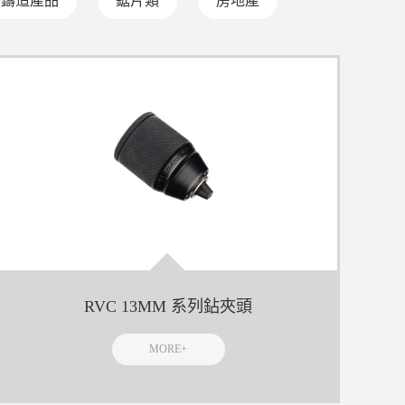
密鑄造產品
鋸片類
房地產
RVC 13MM 系列鉆夾頭
MORE+