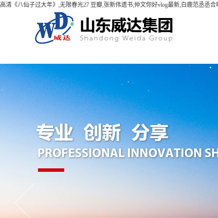
高清《八仙子过大年》,无限春光27 豆瓣,张新伟遗书,仲文你好vlog最新,白鹿范丞