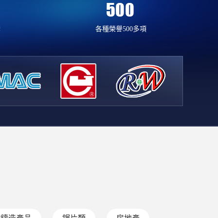
套
各種榮譽500多項