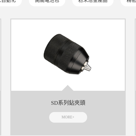
人自動化
開關電池包
粉末冶金產品
精
SD系列鉆夾頭
MORE+